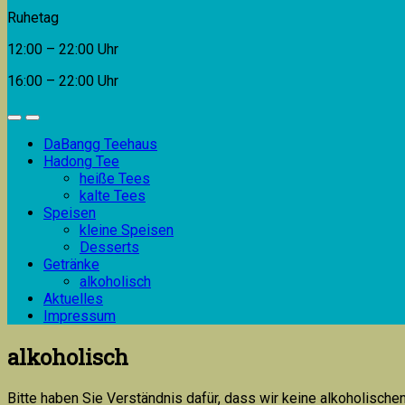
Ruhetag
12:00 – 22:00 Uhr
16:00 – 22:00 Uhr
DaBangg Teehaus
Hadong Tee
heiße Tees
kalte Tees
Speisen
kleine Speisen
Desserts
Getränke
alkoholisch
Aktuelles
Impressum
alkoholisch
Bitte haben Sie Verständnis dafür, dass wir keine alkoholis