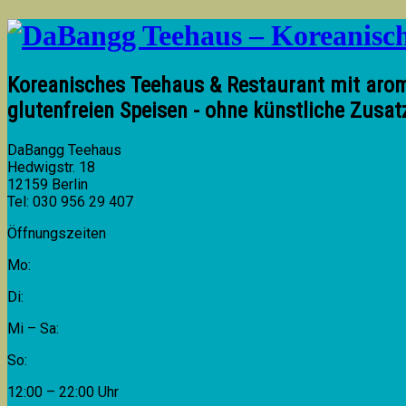
Koreanisches Teehaus & Restaurant mit arom
glutenfreien Speisen - ohne künstliche Zusat
DaBangg Teehaus
Hedwigstr. 18
12159 Berlin
Tel: 030 956 29 407
Öffnungszeiten
Mo:
Di:
Mi – Sa:
So:
12:00 – 22:00 Uhr