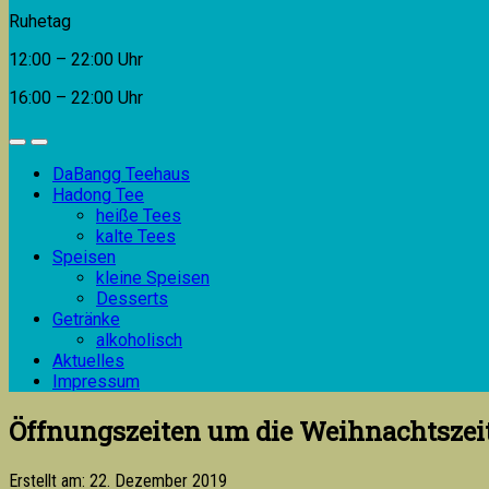
Ruhetag
12:00 – 22:00 Uhr
16:00 – 22:00 Uhr
DaBangg Teehaus
Hadong Tee
heiße Tees
kalte Tees
Speisen
kleine Speisen
Desserts
Getränke
alkoholisch
Aktuelles
Impressum
Öffnungszeiten um die Weihnachtszei
Erstellt am: 22. Dezember 2019