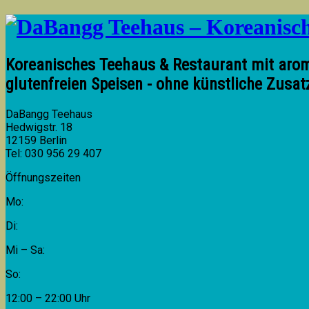
Koreanisches Teehaus & Restaurant mit arom
glutenfreien Speisen - ohne künstliche Zusat
DaBangg Teehaus
Hedwigstr. 18
12159 Berlin
Tel: 030 956 29 407
Öffnungszeiten
Mo:
Di:
Mi – Sa:
So:
12:00 – 22:00 Uhr